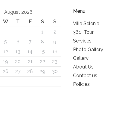
Menu
August 2026
W
T
F
S
S
Villa Selenia
1
2
360′ Tour
Services
5
6
7
8
9
Photo Gallery
12
13
14
15
16
Gallery
19
20
21
22
23
About Us
26
27
28
29
30
Contact us
Policies