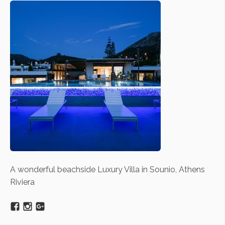
A wonderful beachside Luxury Villa in Sounio, Athens
Riviera