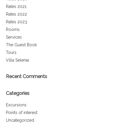
Rates 2021
Rates 2022
Rates 2023
Rooms
Services
The Guest Book
Tours
Villa Selenia
Recent Comments
Categories
Excursions
Points of interest
Uncategorized