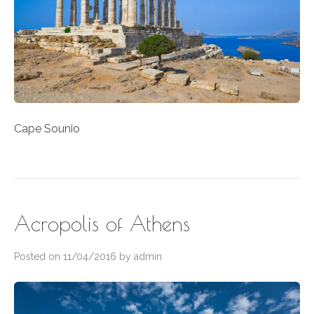
Cape Sounio
Acropolis of Athens
Posted on
11/04/2016
by
admin