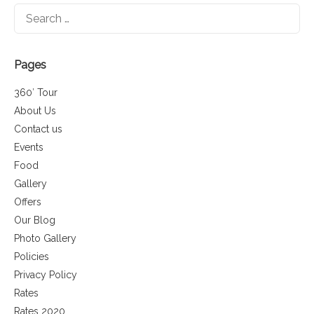
Search
for:
Pages
360′ Tour
About Us
Contact us
Events
Food
Gallery
Offers
Our Blog
Photo Gallery
Policies
Privacy Policy
Rates
Rates 2020