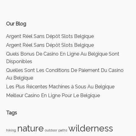
Our Blog
Argent Réel Sans Dépôt Slots Belgique
Argent Réel Sans Dépôt Slots Belgique
Quels Bonus De Casino En Ligne Au Belgique Sont
Disponibles
Quelles Sont Les Conditions De Paiement Du Casino
Au Belgique
Les Plus Récentes Machines à Sous Au Belgique
Meilleur Casino En Ligne Pour Le Belgique
Tags
nature
wilderness
hiking
outdoor
paths