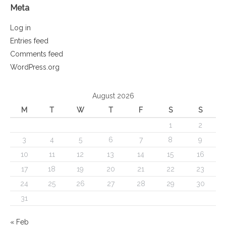
Meta
Log in
Entries feed
Comments feed
WordPress.org
August 2026
M
T
W
T
F
S
S
1
2
3
4
5
6
7
8
9
10
11
12
13
14
15
16
17
18
19
20
21
22
23
24
25
26
27
28
29
30
31
« Feb