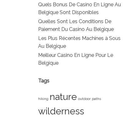
Quels Bonus De Casino En Ligne Au
Belgique Sont Disponibles
Quelles Sont Les Conditions De
Paiement Du Casino Au Belgique
Les Plus Récentes Machines à Sous
Au Belgique
Meilleur Casino En Ligne Pour Le
Belgique
Tags
nature
hiking
outdoor
paths
wilderness