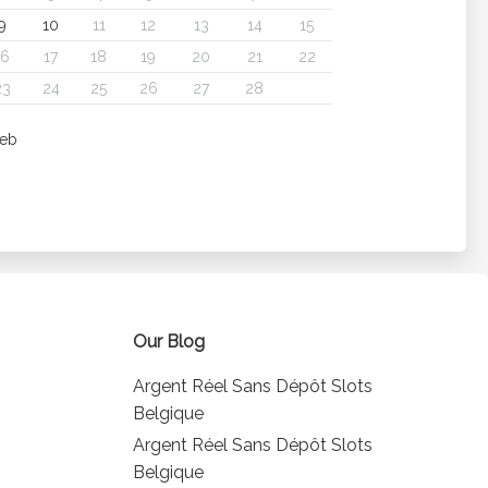
9
10
11
12
13
14
15
16
17
18
19
20
21
22
23
24
25
26
27
28
Feb
Our Blog
Argent Réel Sans Dépôt Slots
Belgique
Argent Réel Sans Dépôt Slots
Belgique