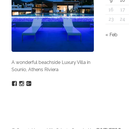
9
10
16
17
23
24
« Feb
A wonderful beachside Luxury Villa in
Sounio, Athens Riviera