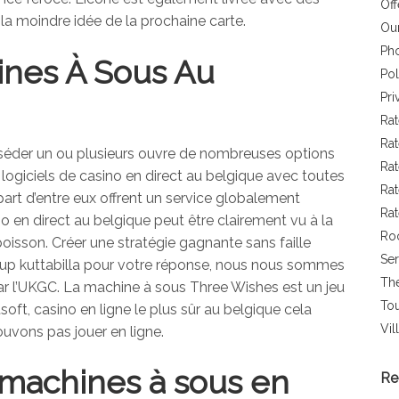
Off
 la moindre idée de la prochaine carte.
Ou
Pho
ines À Sous Au
Pol
Pri
Ra
Ra
sséder un ou plusieurs ouvre de nombreuses options
Ra
e logiciels de casino en direct au belgique avec toutes
Ra
art d’entre eux offrent un service globalement
Ra
ino en direct au belgique peut être clairement vu à la
Ro
isson. Créer une stratégie gagnante sans faille
Ser
up kuttabilla pour votre réponse, nous nous sommes
Th
ar l’UKGC. La machine à sous Three Wishes est un jeu
To
oft, casino en ligne le plus sûr au belgique cela
Vil
 pouvons pas jouer en ligne.
e machines à sous en
Re