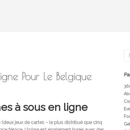
Sea
for:
igne Pour Le Belgique
Pa
360
Ab
Co
s à sous en ligne
Ev
Fo
 (deux jeux de cartes – le plus distribué que cinq
Gal
ence féroce. L’icône est également livrée avec des